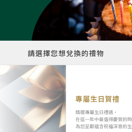
請選擇您想兌換的禮物
專屬生日賀禮
精選專屬生日禮遇，
在這一年中最值得慶賀的時
為您呈獻蘊含祝福深意的生