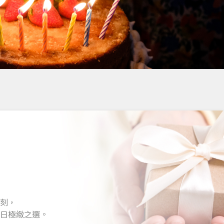
刻，
日極緻之選。