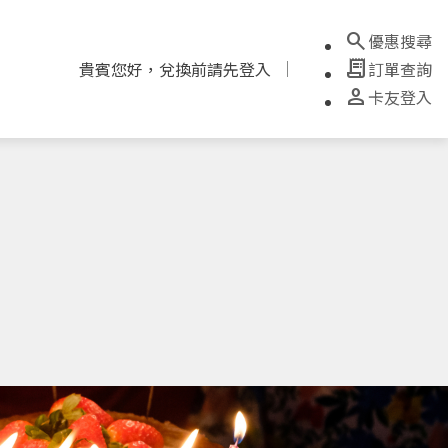
search
優惠搜尋
receipt_long
貴賓您好，兌換前請先登入
訂單查詢
person
卡友登入