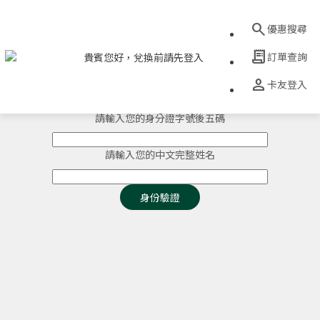
search
優惠搜尋
receipt_long
訂單查詢
貴賓您好，兌換前請先登入
請輸入您的世界卡卡號後八碼
person
卡友登入
-
-
-
請輸入您的身分證字號後五碼
請輸入您的中文完整姓名
身份驗證