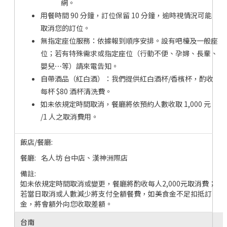
網。
用餐時間 90 分鐘，訂位保留 10 分鐘，逾時視情況可能
取消您的訂位。
無指定座位服務：依據報到順序安排。設有吧檯及一般座
位；若有特殊需求或指定座位（行動不便、孕婦、長輩、
嬰兒⋯等）請來電告知。
自帶酒品（紅白酒）：我們提供紅白酒杯/香檳杯，酌收
每杯 $80 酒杯清洗費。
如未依規定時間取消，餐廳將依預約人數收取 1,000 元
/1 人之取消費用。
名人坊 台中店、漢神洲際店
如未依規定時間取消或變更，餐廳將酌收每人2,000元取消費；
若當日取消或人數減少將支付全額餐費，如美食金不足扣抵訂
金，將會額外向您收取差額。
台南