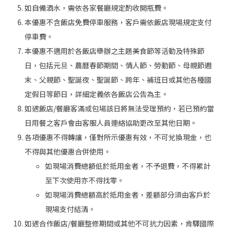
如自備酒水，需依各家餐廳規定酌收開瓶費。
本優惠不含飯店免費停車服務，客戶需依飯店現場規定支付
停車費。
本優惠不適用於各飯店舉辦之主題美食節等活動及特殊節
日，包括元旦、農曆春節期間、情人節、勞動節、母親節週
末、父親節、聖誕夜、聖誕節、跨年、補班日或其他各種國
定假日等節日，詳細定義依各飯店公告為主。
如遇飯店/餐廳客滿或包場該日將無法受理預約，若已預約當
日用餐之客戶會由客服人員連絡協助更改至其他日期。
各項優惠不得轉讓，僅對所示優惠有效，不可兌換現金，也
不得與其他優惠合併使用。
如現場消費總額低於抵用金者，不予退費，不得累計
至下次使用亦不得找零。
如現場消費總額高於抵用金者，差額部分須由客戶於
現場支付結清。
如遇合作飯店/餐廳整修期間或其他不可抗力因素，肯驛國際