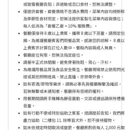
或致電餐廳告知；非過敏或忌口食材，恕無法調整。
僅提供套餐，套餐價格不含酒水費用。菜單內容均視新鮮
及季節性食材而定，恕無法提供客製化菜單內容與價位；
每人低消為「套餐乙套 + 10% 服務費」。
餐聽僅接待 8 歲以上貴賓，攜帶 8 歲以下孩童，請預定包
廂，為維護餐廳賓客們用餐品質，感謝您的諒解。 8 歲以
上貴賓亦計算在訂位人數中，餐點內容與成人無異。
餐廳座位有限，恕無法指定座位。
請著半正式休閒服，避免穿著拖鞋、背心、汗衫。
為維護用餐品質及食品安全衛生，餐廳現場禁止使用閃光
燈或其他照明燈具、禁止直播，亦禁帶外食。
如有寄酒/寄物等需求，請務必事先與餐廳聯繫及確認，
若無聯繫或未通知者，餐廳保有拒絕的權利。
用餐期間請將手機轉為靜音震動，交談或通話請保持禮儀
音量。
如有行動不便或特別協助之賓客，煩請提前告知，我們將
盡力協助（二樓包 11. 除導盲犬外，恕不接待寵物。
如未依規定時間取消或變更，餐廳將酌收每人 2,000 元取