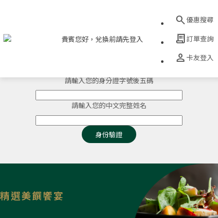
search
優惠搜尋
receipt_long
訂單查詢
貴賓您好，兌換前請先登入
請輸入您的世界卡卡號後八碼
person
卡友登入
-
-
-
請輸入您的身分證字號後五碼
請輸入您的中文完整姓名
身份驗證
精選美饌饗宴