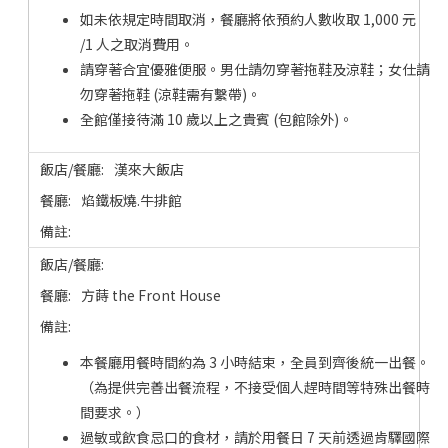
如未依規定時間取消，餐廳將依預約人數收取 1,000 元
/1 人之取消費用。
請穿著合宜優雅便服。男仕請勿穿著拖鞋及涼鞋；女仕請
勿穿著拖鞋 (涼鞋需有繫帶)。
全館僅接待滿 10 歲以上之貴賓 (包館除外)。
漢來大飯店
焰鐵板燒.牛排館
方蒔 the Front House
本餐廳用餐時間約為 3 小時結束，全員到齊後統一出餐。
（為提供完善出餐流程，不接受個人趕時間等特殊出餐時
間要求。）
過敏或飲食忌口的食材，請於用餐日 7 天前透過肯驛國際