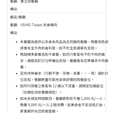
寶艾西餐廳
USHIO Taipei 赤身燒肉
本餐廳為提供以赤身系肉品為主的燒肉餐廳，晚餐菜色安
排會有生牛肉刺身料理，如不吃生食請事先告知。
晚間標準套餐為和牛套餐，如同行賓客有不吃牛肉的需
求，請提前於訂位時備註告知，餐廳會為您準備非牛肉套
餐。
若有特殊需求（行動不便、孕婦、長輩···等）請於訂
位告知。餐廳將盡可能地安排舒適的用餐座位。
如同行用餐之賓客有 12 歲以下孩童，請預定包廂座位
（包廂低消依餐廳規定）。
如未依規定時間取消，餐廳將酌收午餐 1,000 元/一人、
晚餐 4,000 元/一人之取消費，如美食金不足扣抵訂金，
將會額外向您收取差額。