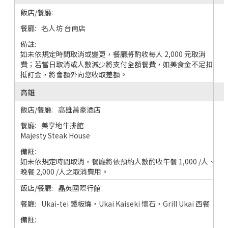
名人坊 台南店
如未依規定時間取消或變更，餐廳將酌收每人 2,000 元取消
費；若當日取消或人數減少將支付全額餐費，如美食金不足扣
抵訂金，將會額外向您收取差額。
高雄
高雄萬豪酒店
美享地牛排館
Majesty Steak House
如未依規定時間取消，餐廳將依預約人數酌收午餐 1,000 /人、
晚餐 2,000 /人之取消費用。
晶英國際行館
Ukai-tei 鐵板燒・Ukai Kaiseki 懷石・Grill Ukai 西餐