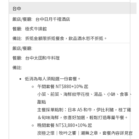
台中
台中日月千禧酒店
極炙牛排館
折抵金額限折抵餐食，飲品酒水恕不折抵。
台中太田和牛料理
低消為每人須點選一份套餐。
午間套餐 NT$880+10% 起
小菜、前菜、海鮮紋甲花枝、湯品、小缽、食事、
甜點
主餐採單點制：日本 A5 和牛，伊比利豬，桂丁雞
＆旬味海鮮，依喜好加選，輕鬆打造專屬午餐。
晚間套餐 NT$3,880+10% 起
炭極之懷｜牧吟之饗｜潮舞之章，套餐內容詳見官