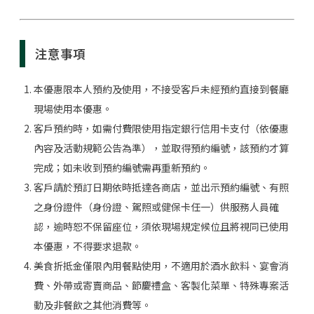
注意事項
本優惠限本人預約及使用，不接受客戶未經預約直接到餐廳
現場使用本優惠。
客戶預約時，如需付費限使用指定銀行信用卡支付（依優惠
內容及活動規範公告為準），並取得預約編號，該預約才算
完成；如未收到預約編號需再重新預約。
客戶請於預訂日期依時抵達各商店，並出示預約編號、有照
之身份證件（身份證、駕照或健保卡任一）供服務人員確
認，逾時恕不保留座位，須依現場規定候位且將視同已使用
本優惠，不得要求退款。
美食折抵金僅限內用餐點使用，不適用於酒水飲料、宴會消
費、外帶或寄賣商品、節慶禮盒、客製化菜單、特殊專案活
動及非餐飲之其他消費等。