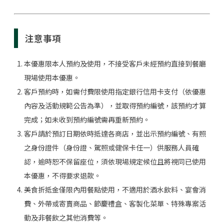
注意事項
本優惠限本人預約及使用，不接受客戶未經預約直接到餐廳
現場使用本優惠。
客戶預約時，如需付費限使用指定銀行信用卡支付（依優惠
內容及活動規範公告為準），並取得預約編號，該預約才算
完成；如未收到預約編號需再重新預約。
客戶請於預訂日期依時抵達各商店，並出示預約編號、有照
之身份證件（身份證、駕照或健保卡任一）供服務人員確
認，逾時恕不保留座位，須依現場規定候位且將視同已使用
本優惠，不得要求退款。
美食折抵金僅限內用餐點使用，不適用於酒水飲料、宴會消
費、外帶或寄賣商品、節慶禮盒、客製化菜單、特殊專案活
動及非餐飲之其他消費等。