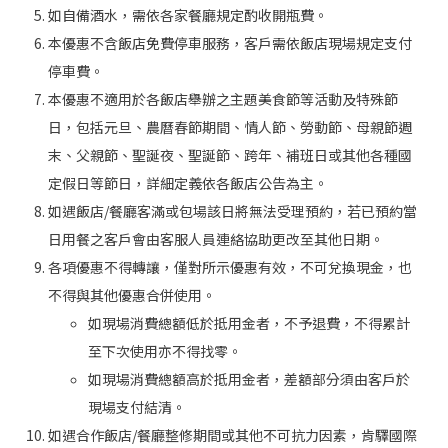
如自備酒水，需依各家餐廳規定酌收開瓶費。
本優惠不含飯店免費停車服務，客戶需依飯店現場規定支付
停車費。
本優惠不適用於各飯店舉辦之主題美食節等活動及特殊節
日，包括元旦、農曆春節期間、情人節、勞動節、母親節週
末、父親節、聖誕夜、聖誕節、跨年、補班日或其他各種國
定假日等節日，詳細定義依各飯店公告為主。
如遇飯店/餐廳客滿或包場該日將無法受理預約，若已預約當
日用餐之客戶會由客服人員連絡協助更改至其他日期。
各項優惠不得轉讓，僅對所示優惠有效，不可兌換現金，也
不得與其他優惠合併使用。
如現場消費總額低於抵用金者，不予退費，不得累計
至下次使用亦不得找零。
如現場消費總額高於抵用金者，差額部分須由客戶於
現場支付結清。
如遇合作飯店/餐廳整修期間或其他不可抗力因素，肯驛國際